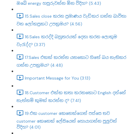
ඔබේ energy හසුරුවන්න ඕන විදිහ? (5:43)
15.Sales close කරන ප්‍රමාණය වැඩිකර ගන්න බාවිතා
වන ලෝකප්‍රකට උපක්‍රමය? (4:56)
16.Sales කරද්දි බහුතරයක් දෙනා කරන ලොකුම
වැරැද්ද? (3:37)
17.Sales එකක් කරන්න යනකොට හිතේ බය නැතිකර
ගන්න උපක්‍රමය? (4:48)
Important Message for You (3:13)
18.Customer එක්ක කතා කරනකොට English දන්නේ
නැත්නම් කුමක් කරන්න ද? (7:41)
19.එක customer කෙනෙක්ගෙන් පස්සෙ තව
customer කෙනෙක් ලේසියෙන් හොයාගන්න පුලුවන්
විදිහ? (4:01)