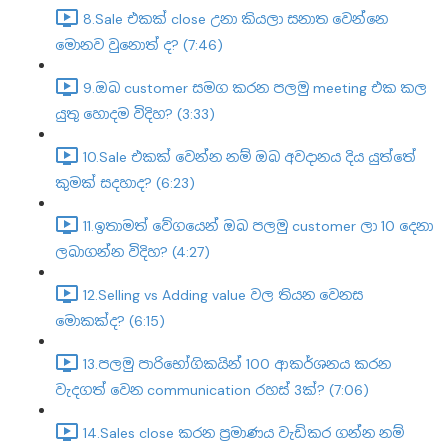
8.Sale එකක් close උනා කියලා සනාත වෙන්නෙ
මොනව වුනොත් ද? (7:46)
9.ඔබ customer සමග කරන පලමු meeting එක කල
යුතු හොදම විදිහ? (3:33)
10.Sale එකක් වෙන්න නම් ඔබ අවදානය දිය යුත්තේ
කුමක් සදහාද? (6:23)
11.ඉතාමත් වේගයෙන් ඔබ පලමු customer ලා 10 දෙනා
ලබාගන්න විදිහ? (4:27)
12.Selling vs Adding value වල තියන වෙනස
මොකක්ද? (6:15)
13.පලමු පාරිභෝගිකයින් 100 ආකර්ශනය කරන
වැදගත් වෙන communication රහස් 3ක්? (7:06)
14.Sales close කරන ප්‍රමාණය වැඩිකර ගන්න නම්