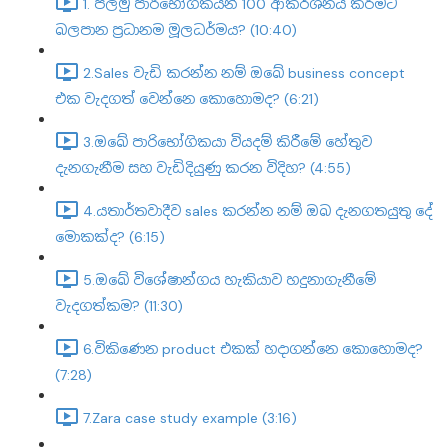
1. පලමු පාරිභෝගිකයන් 100 ආකර්ශනය කිරීමට
බලපාන ප්‍රධානම මූලධර්මය? (10:40)
2.Sales වැඩි කරන්න නම් ඔබේ business concept
එක වැදගත් වෙන්නෙ කොහොමද? (6:21)
3.ඔබේ පාරිභෝගිකයා වියදම් කිරීමේ හේතුව
දැනගැනීම සහ වැඩිදියුණු කරන විදිහ? (4:55)
4.යතාර්තවාදීව sales කරන්න නම් ඔබ දැනගතයුතු දේ
මොකක්ද? (6:15)
5.ඔබේ විශේෂාන්ගය හැකියාව හදුනාගැනීමේ
වැදගත්කම? (11:30)
6.විකිණෙන product එකක් හදාගන්නෙ කොහොමද?
(7:28)
7.Zara case study example (3:16)