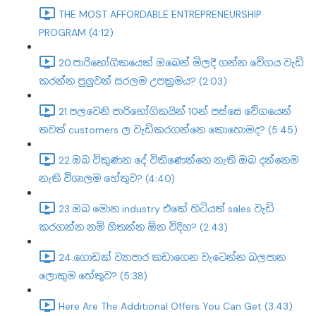
THE MOST AFFORDABLE ENTREPRENEURSHIP
PROGRAM (4:12)
20.පාරිභෝගිකයෙක් ඔබෙන් මිලදී ගන්න වේගය වැඩි
කරන්න පුලුවන් සරලම උපක්‍රමය? (2:03)
21.පලවෙනි පාරිභෝගිකයින් 10න් පස්සෙ වේගයෙන්
තවත් customers ල වැඩිකරගන්නෙ කොහොමද? (5:45)
22.ඔබ විකුණන දේ විකිණෙන්නෙ නැති ඔබ දන්නෙම
නැති විශාලම හේතුව? (4:40)
23.ඔබ මොන industry එකේ හිටියත් sales වැඩි
කරගන්න නම් හිතන්න ඕන විදිහ? (2:43)
24.ගොඩක් ව්‍යාපාර කඩාගෙන වැටෙන්න බලපාන
ලොකුම හේතුව? (5:38)
Here Are The Additional Offers You Can Get (3:43)