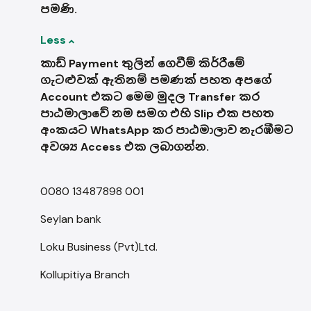
පමණි.
Less
කාඩ් Payment තුලින් ගෙවීම් කිර්‍රීමේ
ගැටළුවක් ඇතිනම් පමණක් පහත අපගේ
Account එකට මෙම මුදල Transfer කර
පාඨමාලාවේ නම සමග එහි Slip එක පහත
අංකයට WhatsApp කර පාඨමාලාව නැරඹීමට
අවශ්‍ය Access එක ලබාගන්න.
0080 13487898 001
Seylan bank
Loku Business (Pvt)Ltd.
Kollupitiya Branch