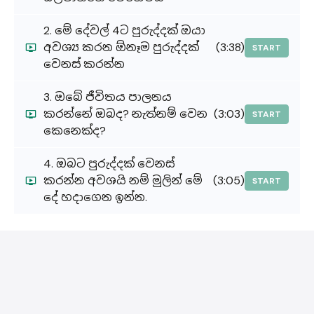
2. මේ දේවල් 4ට පුරුද්දක් ඔයා
අවශ්‍ය කරන ඕනෑම පුරුද්දක්
(3:38)
START
වෙනස් කරන්න
3. ඔබේ ජීවිතය පාලනය
කරන්නේ ඔබද? නැත්නම් වෙන
(3:03)
START
කෙනෙක්ද?
4. ඔබට පුරුද්දක් වෙනස්
කරන්න අවශයි නම් මුලින් මේ
(3:05)
START
දේ හදාගෙන ඉන්න.