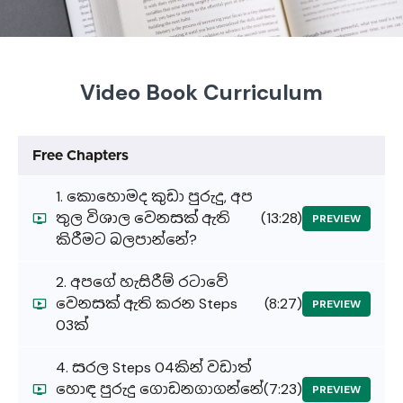
Video Book Curriculum
Free Chapters
1. කොහොමද කුඩා පුරුදු, අප
තුල විශාල වෙනසක් ඇති
(13:28)
PREVIEW
කිරීමට බලපාන්නේ?
2. අපගේ හැසිරීම් රටාවේ
වෙනසක් ඇති කරන Steps
(8:27)
PREVIEW
03ක්‌
4. සරල Steps 04කින් වඩාත්
හොඳ පුරුදු ගොඩනගාගන්නේ
(7:23)
PREVIEW