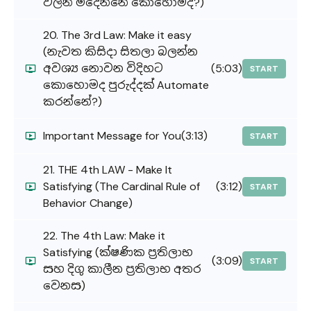
වලින් මිදෙන්නේ කොහොමද?)
20. The 3rd Law: Make it easy
(නැවත කිසිදා සිතලා බලන්න
අවශ්‍ය නොවන විදිහට
(5:03)
START
කොහොමද පුරුද්දක් Automate
කරන්නේ?)
Important Message for You
(3:13)
START
21. THE 4th LAW - Make It
Satisfying (The Cardinal Rule of
(3:12)
START
Behavior Change)
22. The 4th Law: Make it
Satisfying (ක්ෂණික ප්‍රතිලාභ
(3:09)
START
සහ දිගු කාලීන ප්‍රතිලාභ අතර
වෙනස)