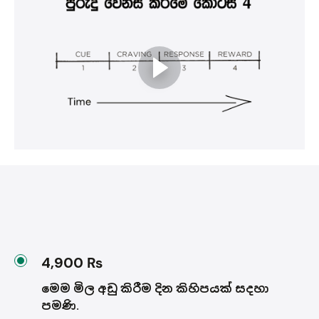
4,900 ₨
මෙම මිල අඩු කිරීම දින කිහිපයක් සදහා
පමණි.