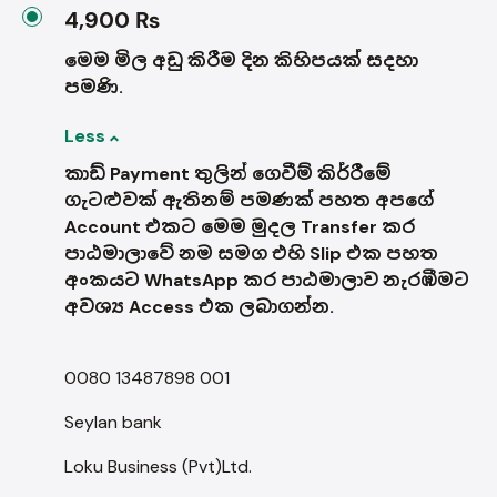
4,900 ₨
මෙම මිල අඩු කිරීම දින කිහිපයක් සදහා
පමණි.
Less
කාඩ් Payment තුලින් ගෙවීම් කිර්‍රීමේ
ගැටළුවක් ඇතිනම් පමණක් පහත අපගේ
Account එකට මෙම මුදල Transfer කර
පාඨමාලාවේ නම සමග එහි Slip එක පහත
අංකයට WhatsApp කර පාඨමාලාව නැරඹීමට
අවශ්‍ය Access එක ලබාගන්න.
0080 13487898 001
Seylan bank
Loku Business (Pvt)Ltd.