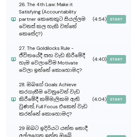
26. The 4th Law: Make it
Satisfying (Accountability
partner කෙනෙකුට සියල්ලම
(4:54)
START
වෙනස් කල හැකි වන්නේ
කෙසේද?)
27. The Goldilocks Rule -
ජීවිතයේදී සහ වැඩ කිරීමේදී
(4:40)
START
හැම වෙලාවේම Motivate
වෙලා ඉන්නේ කොහොමද?
28. ඔබගේ Goals Achieve
කරගැනීම වෙනුවෙන් වැඩ
කිරීමේදී කම්මැලිකම ඇති
(4:04)
START
වුණත්, Full Focus එකෙන් වැඩ
කරන්නේ කොහොමද?
29 ඔබට ඉදිරියට යන්න නොදී
අල්ලගෙන ඉන්න ඔබේ