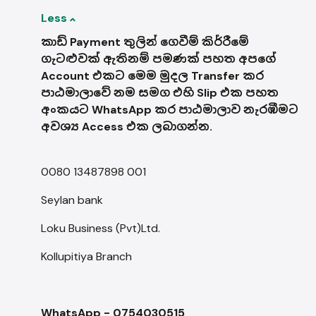
Less
කාඩ් Payment තුලින් ගෙවීම් කිර්‍රීමේ
ගැටළුවක් ඇතිනම් පමණක් පහත අපගේ
Account එකට මෙම මුදල Transfer කර
පාඨමාලාවේ නම සමග එහි Slip එක පහත
අංකයට WhatsApp කර පාඨමාලාව නැරඹීමට
අවශ්‍ය Access එක ලබාගන්න.
0080 13487898 001
Seylan bank
Loku Business (Pvt)Ltd.
Kollupitiya Branch
WhatsApp - 0754030515