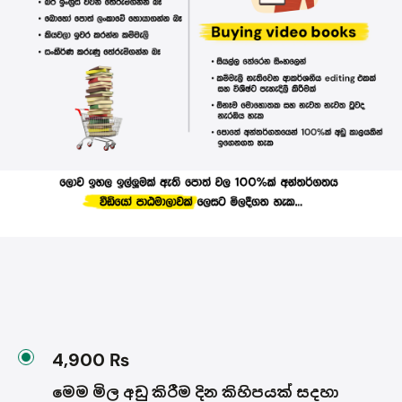
4,900 ₨
මෙම මිල අඩු කිරීම දින කිහිපයක් සදහා