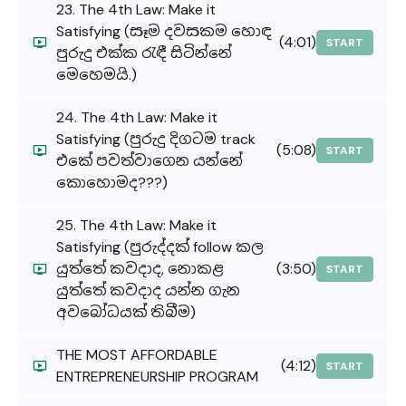
23. The 4th Law: Make it
Satisfying (සෑම දවසකම හොඳ
(4:01)
START
පුරුදු එක්ක රැඳී සිටින්නේ
මෙහෙමයි.)
24. The 4th Law: Make it
Satisfying (පුරුදු දිගටම track
(5:08)
START
එකේ පවත්වාගෙන යන්නේ
කොහොමද???)
25. The 4th Law: Make it
Satisfying (පුරුද්දක් follow කල
යුත්තේ කවදාද, නොකළ
(3:50)
START
යුත්තේ කවදාද යන්න ගැන
අවබෝධයක් තිබීම)
THE MOST AFFORDABLE
(4:12)
START
ENTREPRENEURSHIP PROGRAM