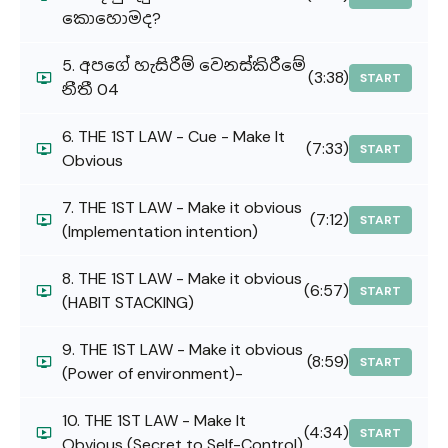
කොහොමද?
5. අපගේ හැසිරීම් වෙනස්කිරීමේ
(3:38)
START
නීතී 04
6. THE 1ST LAW - Cue - Make It
(7:33)
START
Obvious
7. THE 1ST LAW - Make it obvious
(7:12)
START
(Implementation intention)
8. THE 1ST LAW - Make it obvious
(6:57)
START
(HABIT STACKING)
9. THE 1ST LAW - Make it obvious
(8:59)
START
(Power of environment)-
10. THE 1ST LAW - Make It
(4:34)
START
Obvious (Secret to Self-Control)