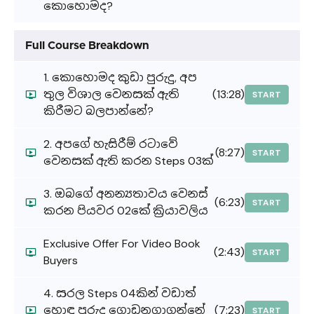
කොහොමද?
Full Course Breakdown
1. කොහොමද කුඩා පුරුදු, අප
තුල විශාල වෙනසක් ඇති
(13:28)
START
කිරීමට බලපාන්නේ?
2. අපගේ හැසිරීම් රටාවේ
(8:27)
START
වෙනසක් ඇති කරන Steps 03ක්‌
3. ඔබගේ අනන්‍යතාවය වෙනස්
(6:23)
START
කරන පියවර 02කේ ක්‍රියාවලිය
Exclusive Offer For Video Book
(2:43)
START
Buyers
4. සරල Steps 04කින් වඩාත්
හොඳ පුරුදු ගොඩනගාගන්නේ
(7:23)
START