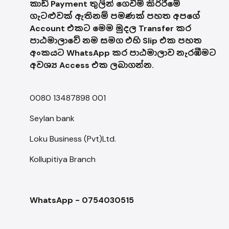
කාඩ් Payment තුලින් ගෙවීම් කිර්‍රීමේ
ගැටළුවක් ඇතිනම් පමණක් පහත අපගේ
Account එකට මෙම මුදල Transfer කර
පාඨමාලාවේ නම සමග එහි Slip එක පහත
අංකයට WhatsApp කර පාඨමාලාව නැරඹීමට
අවශ්‍ය Access එක ලබාගන්න.
0080 13487898 001
Seylan bank
Loku Business (Pvt)Ltd.
Kollupitiya Branch
WhatsApp - 0754030515