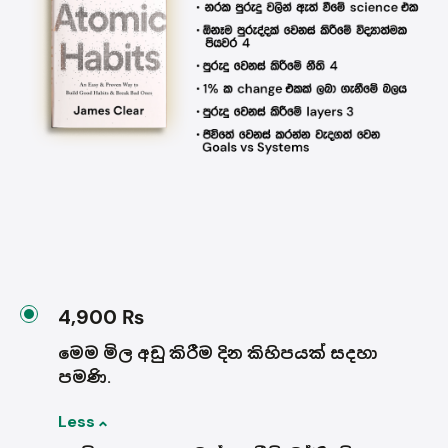
4,900 ₨
මෙම මිල අඩු කිරීම දින කිහිපයක් සදහා
පමණි.
Less