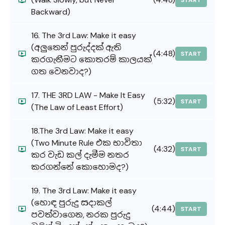
START
Backward)
16. The 3rd Law: Make it easy
(අලුතෙන් පුරුද්දක් ඇති
(4:48)
START
කරගැනීමට කොතරම් කාලයක්
ගත වෙනවාද?)
17. THE 3RD LAW - Make It Easy
(5:32)
START
(The Law of Least Effort)
18.The 3rd Law: Make it easy
(Two Minute Rule එක භාවිතා
(4:32)
START
කර වැඩ කල් දැමීම නතර
කරගන්නේ කොහොමද?)
19. The 3rd Law: Make it easy
(හොඳ පුරුදු සදාකල්
(4:44)
START
පවත්වාගෙන, නරක පුරුදු