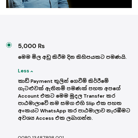
5,000 ₨
මෙම මිල අඩු කිරීම දින කිහිපයකට පමණයි.
Less
කාඩ් Payment තුලින් ගෙවීම් කිර්‍රීමේ
ගැටළුවක් ඇතිනම් පමණක් පහත අපගේ
Account එකට මෙම මුදල Transfer කර
පාඨමාලාවේ නම සමග එහි Slip එක පහත
අංකයට WhatsApp කර පාඨමාලාව නැරඹීමට
අවශ්‍ය Access එක ලබාගන්න.
0080 13487898 001