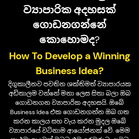
ව්‍යාපාරික අදහසක්
ගොඩනගන්නේ
කොහොමද
?
How To Develop a Winning
Business Idea?
දිගුකාලීනව පවතින ශක්තිමත් ව්‍යාපාරයක
අඩිතාලම වන්නේ මනා ලෙස සිතා බලා ඔබ
ගොඩනගන ව්‍යාපාරික අදහසයි. ඔබේ
Business Idea එක ගොඩනගන්න ඔබ ගත
කරන කාලය සහ වැය කරන මුදල ඔබේ
ව්‍යාපාරයේ වටිනාම ආයෝජනක් වේ. මෙම