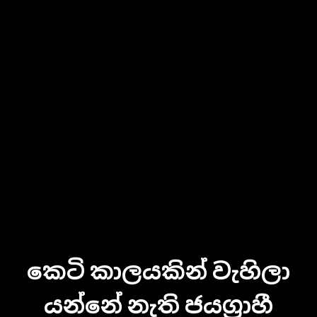
කෙටි කාලයකින් වැහිලා
යන්නේ නැති ජයග්‍රාහී