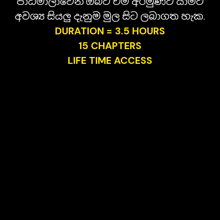
පාඨමාලාවෙන් ඔබට එම අරමුණට යාමට
අවශ්‍ය සියලු දැනුම මුල සිට ලබාගත හැක.
DURATION = 3.5 HOURS
15 CHAPTERS
LIFE TIME ACCESS