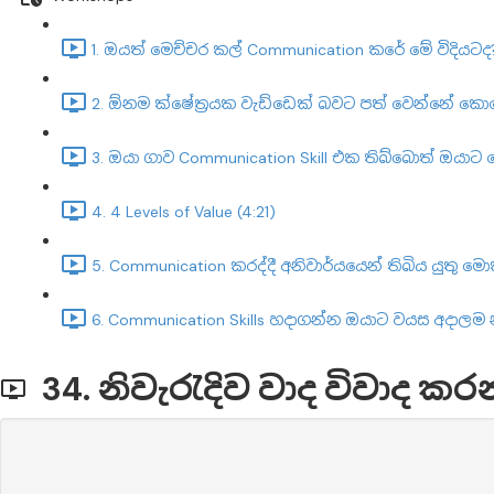
1. ඔයත් මෙච්චර කල් Communication කරේ මේ විදියටද?
2. ඕනම ක්ෂේත්‍රයක වැඩ්ඩෙක් බවට පත් වෙන්නේ කො
3. ඔයා ගාව Communication Skill එක තිබ්බොත් ඔයා
4. 4 Levels of Value (4:21)
5. Communication කරද්දී අනිවාර්යයෙන් තිබිය යුතු ම
6. Communication Skills හදාගන්න ඔයාට වයස අදාලම න
34. නිවැරැදිව වාද විවාද