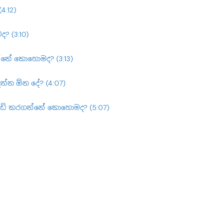
4:12)
 (3:10)
න්නේ කොහොමද? (3:13)
න්න ඕන දේ? (4:07)
e වැඩි කරගන්නේ කොහොමද? (5:07)