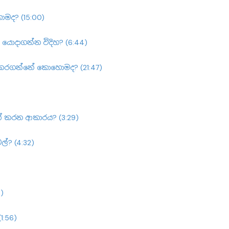
මද? (15:00)
 යොදාගන්න විදිහ? (6:44)
ි කරගන්නේ කොහොමද? (21:47)
ත් කරන ආකාරය? (3:29)
ල්? (4:32)
)
1:56)