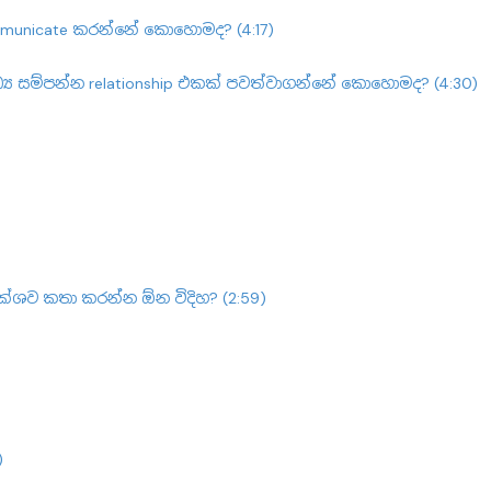
mmunicate කරන්නේ කොහොමද? (4:17)
‍ය සම්පන්න relationship එකක් පවත්වාගන්නේ කොහොමද? (4:30)
ක්ශව කතා කරන්න ඕන විදිහ? (2:59)
)