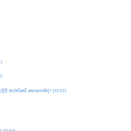
6)
7)
හැදිලි කරන්නේ කොහොමද? (33:52)
(13:53)