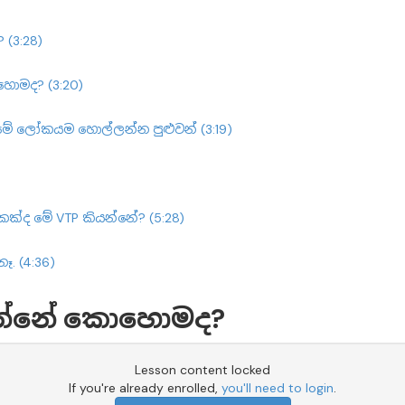
 (3:28)
හොමද? (3:20)
ට මේ ලෝකයම හොල්ලන්න පුළුවන් (3:19)
ොකක්ද මේ VTP කියන්නේ? (5:28)
ෑ. (4:36)
 කරන්නේ කොහොමද?
Lesson content locked
If you're already enrolled,
you'll need to login
.