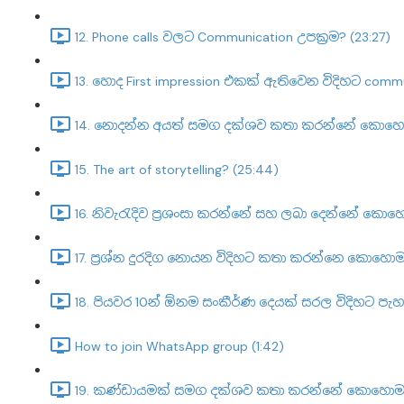
12. Phone calls වලට Communication උපක්‍රම? (23:27)
13. හොද First impression එකක් ඇතිවෙන විදිහට com
14. නොදන්න අයත් සමග දක්ශව කතා කරන්නේ කොහොම
15. The art of storytelling? (25:44)
16. නිවැරැදිව ප්‍රශංසා කරන්නේ සහ ලබා දෙන්නේ කොහ
17. ප්‍රශ්න දුරදිග නොයන විදිහට කතා කරන්නෙ කොහොම
18. පියවර 10න් ඕනම සංකීර්ණ දෙයක් සරල විදිහට පැ
How to join WhatsApp group (1:42)
19. කණ්ඩායමක් සමග දක්ශව කතා කරන්නේ කොහොමද?