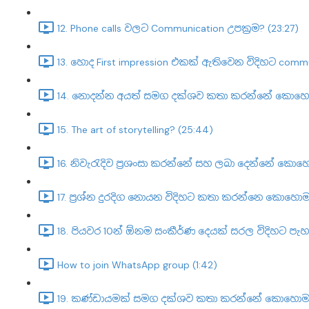
12. Phone calls වලට Communication උපක්‍රම? (23:27)
13. හොද First impression එකක් ඇතිවෙන විදිහට com
14. නොදන්න අයත් සමග දක්ශව කතා කරන්නේ කොහොම
15. The art of storytelling? (25:44)
16. නිවැරැදිව ප්‍රශංසා කරන්නේ සහ ලබා දෙන්නේ කොහ
17. ප්‍රශ්න දුරදිග නොයන විදිහට කතා කරන්නෙ කොහොම
18. පියවර 10න් ඕනම සංකීර්ණ දෙයක් සරල විදිහට පැ
How to join WhatsApp group (1:42)
19. කණ්ඩායමක් සමග දක්ශව කතා කරන්නේ කොහොමද?