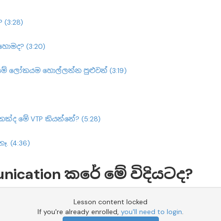
 (3:28)
හොමද? (3:20)
ට මේ ලෝකයම හොල්ලන්න පුළුවන් (3:19)
ොකක්ද මේ VTP කියන්නේ? (5:28)
ෑ. (4:36)
nication කරේ මේ විදියටද?
Lesson content locked
If you're already enrolled,
you'll need to login
.