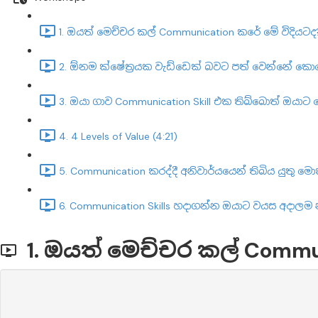
1. ඔයත් මෙච්චර කල් Communication කරේ මේ විදියටද?
2. ඕනම ක්ෂේත්‍රයක වැඩ්ඩෙක් බවට පත් වෙන්නේ කො
3. ඔයා ගාව Communication Skill එක තිබ්බොත් ඔයා
4. 4 Levels of Value (4:21)
5. Communication කරද්දී අනිවාර්යයෙන් තිබිය යුතු ම
6. Communication Skills හදාගන්න ඔයාට වයස අදාලම න
1. ඔයත් මෙච්චර කල් Commu