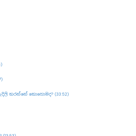
6)
7)
හැදිලි කරන්නේ කොහොමද? (33:52)
(13:53)