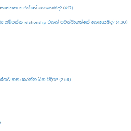
mmunicate කරන්නේ කොහොමද? (4:17)
‍ය සම්පන්න relationship එකක් පවත්වාගන්නේ කොහොමද? (4:30)
ක්ශව කතා කරන්න ඕන විදිහ? (2:59)
)