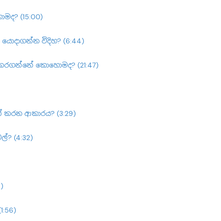
මද? (15:00)
 යොදාගන්න විදිහ? (6:44)
ි කරගන්නේ කොහොමද? (21:47)
ත් කරන ආකාරය? (3:29)
ල්? (4:32)
)
1:56)