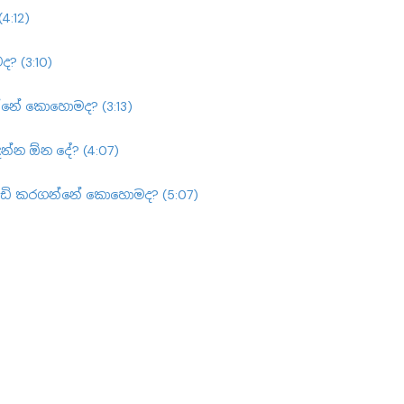
4:12)
 (3:10)
න්නේ කොහොමද? (3:13)
න්න ඕන දේ? (4:07)
e වැඩි කරගන්නේ කොහොමද? (5:07)