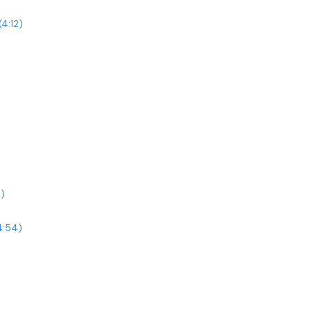
4:12)
)
4:54)