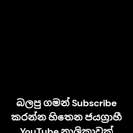
බලපු ගමන් Subscribe
කරන්න හිතෙන ජයග්‍රාහී
YouTube නාලිකාවක්