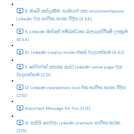
8. ඔබේ අත්දැකීම, හැකියාව සහ reccomemfations
LinkedIn වල භාවිතා කරන විදිහ (4:54)
9. LinkedIn ඔස්සේ සම්බන්ධතා බලගැන්වීමේ උපක්‍රම
(6:44)
10. LinkedIn creator mode එකේ වැදගත්කම (4:43)
11. සේවාවක් සපයන අයට LinkedIn serive page වල
වැදගත්කම (2:21)
12. LinkedIn newsletters tool එක භාවිතා කරන විදිහ
(2:10)
Important Message for You (3:13)
13. සල්ලි ගෙවලා LinkedIn premium භාවිතා කරන
(3:19)