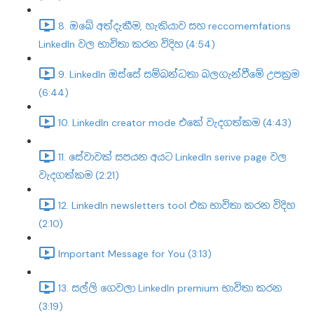
8. ඔබේ අත්දැකීම, හැකියාව සහ reccomemfations
LinkedIn වල භාවිතා කරන විදිහ (4:54)
9. LinkedIn ඔස්සේ සම්බන්ධතා බලගැන්වීමේ උපක්‍රම
(6:44)
10. LinkedIn creator mode එකේ වැදගත්කම (4:43)
11. සේවාවක් සපයන අයට LinkedIn serive page වල
වැදගත්කම (2:21)
12. LinkedIn newsletters tool එක භාවිතා කරන විදිහ
(2:10)
Important Message for You (3:13)
13. සල්ලි ගෙවලා LinkedIn premium භාවිතා කරන
(3:19)