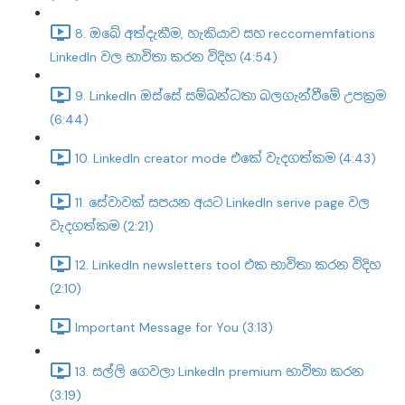
8. ඔබේ අත්දැකීම, හැකියාව සහ reccomemfations
LinkedIn වල භාවිතා කරන විදිහ (4:54)
9. LinkedIn ඔස්සේ සම්බන්ධතා බලගැන්වීමේ උපක්‍රම
(6:44)
10. LinkedIn creator mode එකේ වැදගත්කම (4:43)
11. සේවාවක් සපයන අයට LinkedIn serive page වල
වැදගත්කම (2:21)
12. LinkedIn newsletters tool එක භාවිතා කරන විදිහ
(2:10)
Important Message for You (3:13)
13. සල්ලි ගෙවලා LinkedIn premium භාවිතා කරන
(3:19)